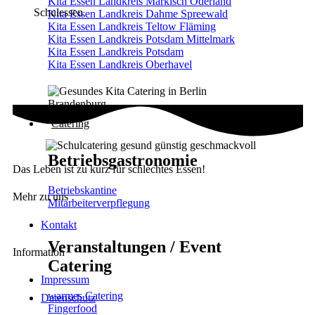
Kita Essen Landkreis Märkisch Oderland
Schulessen
Kita Essen Landkreis Dahme Spreewald
Kita Essen Landkreis Teltow Fläming
Kita Essen Landkreis Potsdam Mittelmark
Kita Essen Landkreis Potsdam
Kita Essen Landkreis Oberhavel
Catering
Betriebsgastronomie
Das Leben ist zu kurz für schlechtes Essen!
Betriebskantine
Mehr zu uns
Mitarbeiterverpflegung
Kontakt
Veranstaltungen / Event
Information
Catering
Impressum
warmes Catering
Datenschutz
Fingerfood