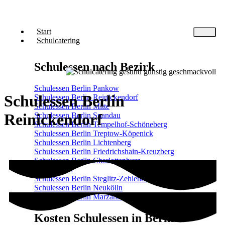
Start
Schulcatering
Schulessen nach Bezirk
Schulessen Berlin Pankow
Schulessen Berlin
Schulessen Berlin Reinickendorf
Schulessen Berlin Mitte
Reinickendorf
Schulessen Berlin Spandau
Schulessen Berlin Tempelhof-Schöneberg
Schulessen Berlin Treptow-Köpenick
Schulessen Berlin Lichtenberg
Schulessen Berlin Friedrichshain-Kreuzberg
Schulessen Berlin Charlottenburg-
Wilmersdorf
Schulessen Berlin Steglitz-Zehlendorf
Schulessen Berlin Neukölln
Schulessen Berlin Marzahn-Hellersdorf
Kosten Schulessen in Berlin