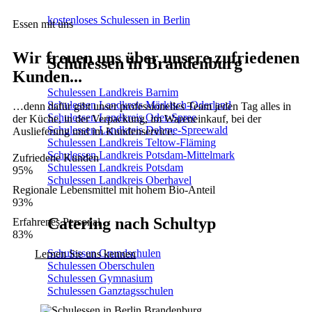
kostenloses Schulessen in Berlin
Essen mit uns
Wir freuen uns über unsere zufriedenen
Schulessen in Brandenburg
Kunden...
Schulessen Landkreis Barnim
Schulessen Landkreis Märkisch-Oderland
…denn dafür gibt unser professionelles Team jeden Tag alles in
Schulessen Landkreis Oder-Spree
der Küche, in der Verpackung, im Wareneinkauf, bei der
Schulessen Landkreis Dahme-Spreewald
Auslieferung und im Kundenservice.
Schulessen Landkreis Teltow-Fläming
Schulessen Landkreis Potsdam-Mittelmark
Zufriedene Kunden
Schulessen Landkreis Potsdam
95%
Schulessen Landkreis Oberhavel
Regionale Lebensmittel mit hohem Bio-Anteil
93%
Catering nach Schultyp
Erfahrenes Personal
83%
Schulessen Grundschulen
Lernen Sie uns kennen
Schulessen Oberschulen
Schulessen Gymnasium
Schulessen Ganztagsschulen